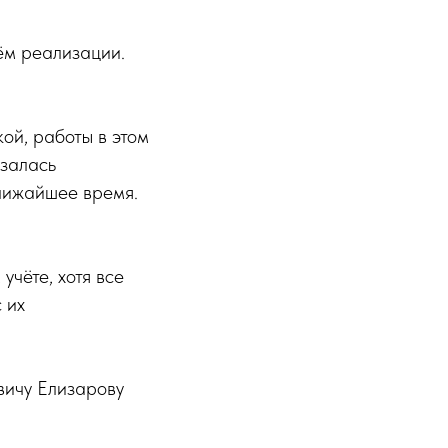
ём реализации.
й, работы в этом
язалась
лижайшее время.
учёте, хотя все
 их
вичу Елизарову