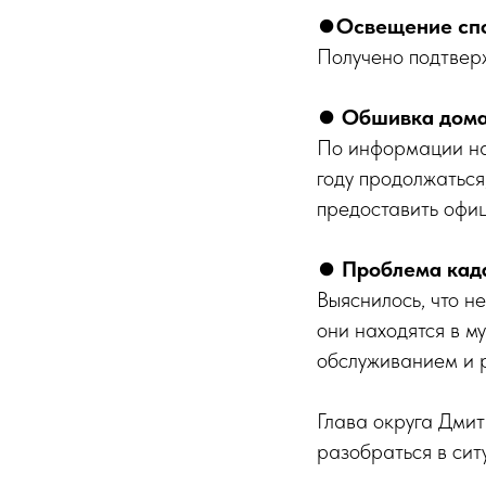
⏺
Освещение спо
Получено подтвер
⏺
Обшивка дома
По информации на
году продолжаться
предоставить офи
⏺
Проблема када
Выяснилось, что не
они находятся в м
обслуживанием и 
Глава округа Дми
разобраться в сит