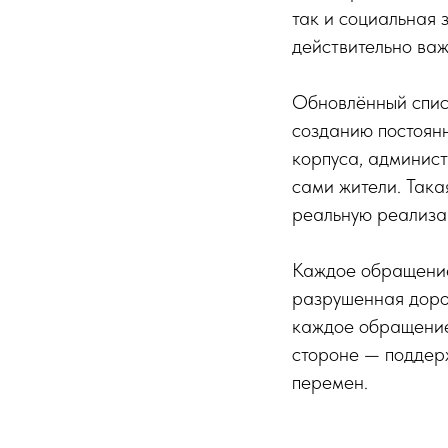
так и социальная 
действительно важ
Обновлённый списо
созданию постоянн
корпуса, админист
сами жители. Така
реальную реализа
Каждое обращение
разрушенная дорог
каждое обращение 
стороне — поддерж
перемен.