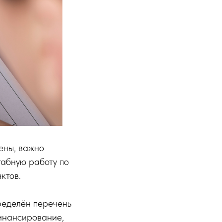
ены, важно
абную работу по
ктов.
еделён перечень
финансирование,