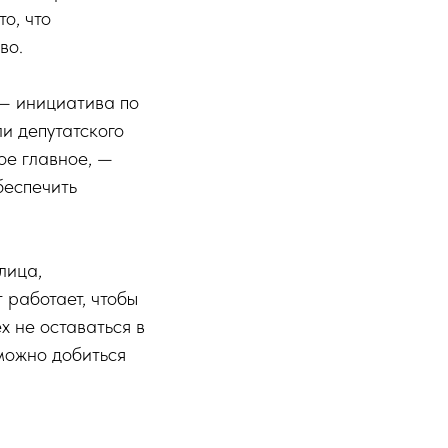
о, что
во.
 — инициатива по
и депутатского
ое главное, —
беспечить
лица,
 работает, чтобы
х не оставаться в
можно добиться