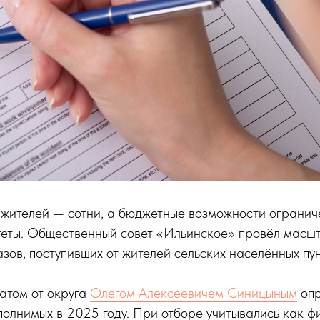
 жителей — сотни, а бюджетные возможности огранич
теты. Общественный совет «Ильинское» провёл масшт
зов, поступивших от жителей сельских населённых пун
атом от округа
Олегом Алексеевичем Синицыным
опр
полнимых в 2025 году. При отборе учитывались как 