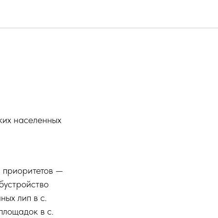
ких населенных
 приоритетов —
обустройство
ых лип в с.
лощадок в с.