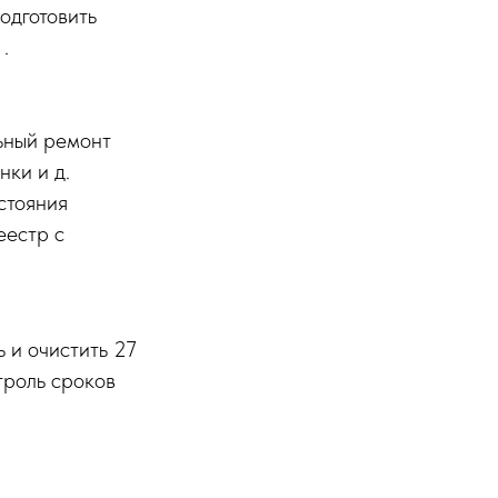
одготовить
.
льный ремонт
нки и д.
стояния
еестр с
 и очистить 27
троль сроков