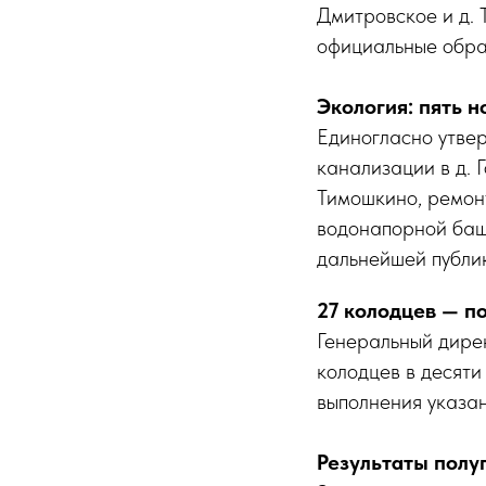
Дмитровское и д. 
официальные обращ
Экология: пять н
Единогласно утвер
канализации в д. Г
Тимошкино, ремонт
водонапорной башн
дальнейшей публик
27 колодцев — п
Генеральный дирек
колодцев в десяти
выполнения указан
Результаты полу